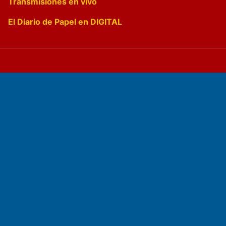
Transmisiones en vivo
El Diario de Papel en DIGITAL
Fundado por el
Doctor Antonio Nemesio
Primera edición: Domingo 3 de Mayo de 1992
Miembro de ADIRA,ADEPA y CPPAL
Propietario: El Diario SRL
Director Periodístico:
Walter René Goñi