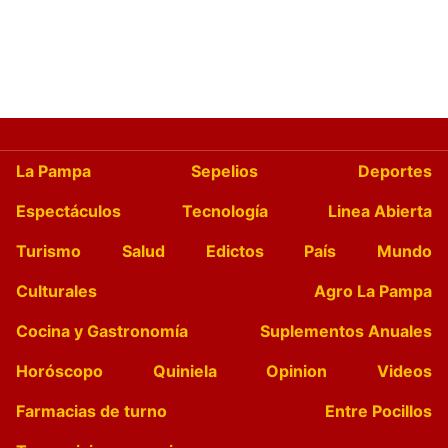
La Pampa
Sepelios
Deportes
Espectáculos
Tecnología
Linea Abierta
Turismo
Salud
Edictos
País
Mundo
Culturales
Agro La Pampa
Cocina y Gastronomía
Suplementos Anuales
Horóscopo
Quiniela
Opinion
Videos
Farmacias de turno
Entre Pocillos