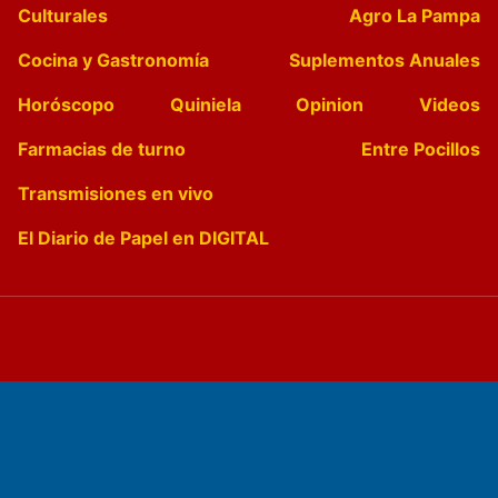
Culturales
Agro La Pampa
Cocina y Gastronomía
Suplementos Anuales
Horóscopo
Quiniela
Opinion
Videos
Farmacias de turno
Entre Pocillos
Transmisiones en vivo
El Diario de Papel en DIGITAL