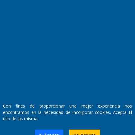
El Diario de Papel en DIGITAL
Fundado por el
Doctor Antonio Nemesio
Con fines de proporcionar una mejor experiencia nos
Primera edición: Domingo 3 de Mayo de 1992
encontramos en la necesidad de incorporar cookies. Acepta El
Miembro de ADIRA,ADEPA y CPPAL
uso de las misma
Propietario: El Diario SRL
Director Periodístico:
Walter René Goñi