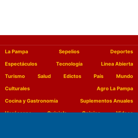
La Pampa
Sepelios
Deportes
Espectáculos
Tecnología
Linea Abierta
Turismo
Salud
Edictos
País
Mundo
Culturales
Agro La Pampa
Cocina y Gastronomía
Suplementos Anuales
Horóscopo
Quiniela
Opinion
Videos
Farmacias de turno
Entre Pocillos
Transmisiones en vivo