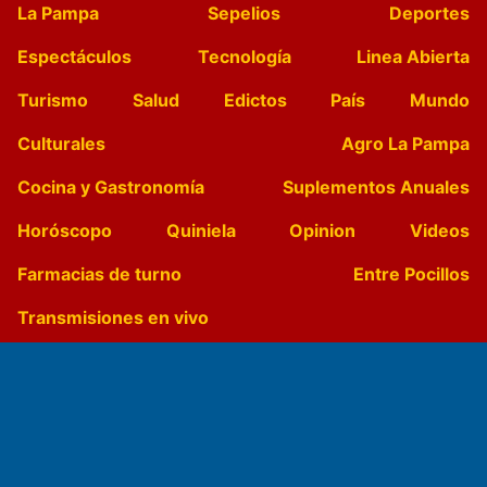
La Pampa
Sepelios
Deportes
Espectáculos
Tecnología
Linea Abierta
Turismo
Salud
Edictos
País
Mundo
Culturales
Agro La Pampa
Cocina y Gastronomía
Suplementos Anuales
Horóscopo
Quiniela
Opinion
Videos
Farmacias de turno
Entre Pocillos
Transmisiones en vivo
El Diario de Papel en DIGITAL