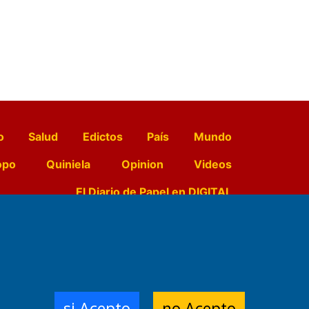
o
Salud
Edictos
País
Mundo
opo
Quiniela
Opinion
Videos
El Diario de Papel en DIGITAL
e Contenidos:
Nemesio
ración,
si Acepto
no Acepto