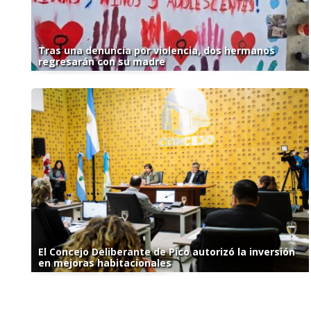
Tras una denuncia por violencia, dos hermanos
regresarán con su madre
El Concejo Deliberante de Pico autorizó la inversión
en mejoras habitacionales