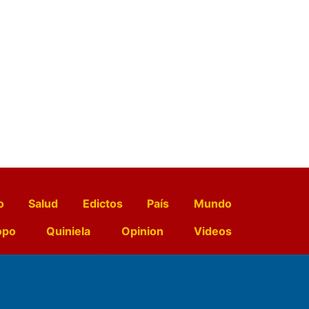
o
Salud
Edictos
País
Mundo
opo
Quiniela
Opinion
Videos
El Diario de Papel en DIGITAL