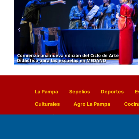
Comienza una nueva edición del Ciclo de Arte
Didáctico para las escuelas en MEDANO
La Pampa
Sepelios
Deportes
E
Culturales
Agro La Pampa
Cocin
Farmacias de turno
Entr