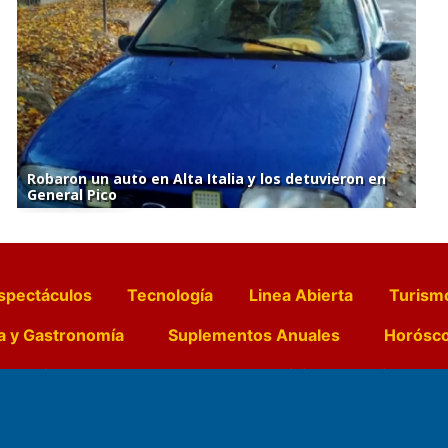
Robaron un auto en Alta Italia y los detuvieron en
General Pico
spectáculos
Tecnología
Linea Abierta
Turism
a y Gastronomía
Suplementos Anuales
Horósc
e Pocillos
Transmisiones en vivo