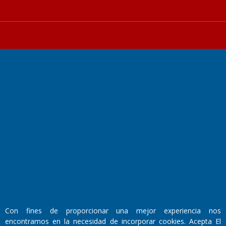
Fundado por el
Doctor Antonio Nemesio
Primera edición: Domingo 3 de Mayo de 1992
Miembro de ADIRA,ADEPA y CPPAL
Propietario: El Diario SRL
Director Periodístico:
Walter René Goñi
Con fines de proporcionar una mejor experiencia nos
encontramos en la necesidad de incorporar cookies. Acepta El