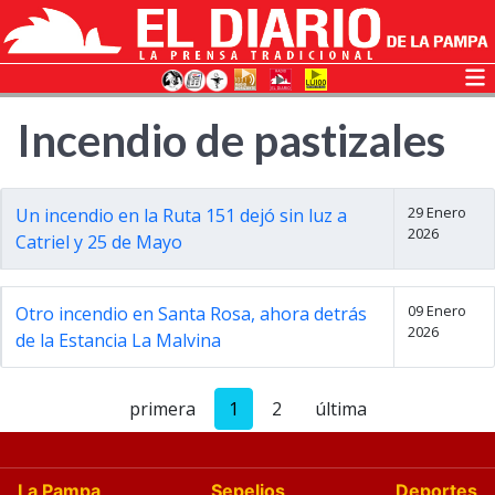
Incendio de pastizales
29 Enero
Un incendio en la Ruta 151 dejó sin luz a
2026
Catriel y 25 de Mayo
09 Enero
Otro incendio en Santa Rosa, ahora detrás
2026
de la Estancia La Malvina
primera
1
2
última
La Pampa
Sepelios
Deportes