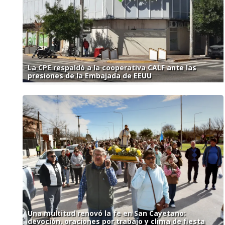
La CPE respaldó a la cooperativa CALF ante las
presiones de la Embajada de EEUU
Una multitud renovó la fe en San Cayetano:
devoción, oraciones por trabajo y clima de fiesta