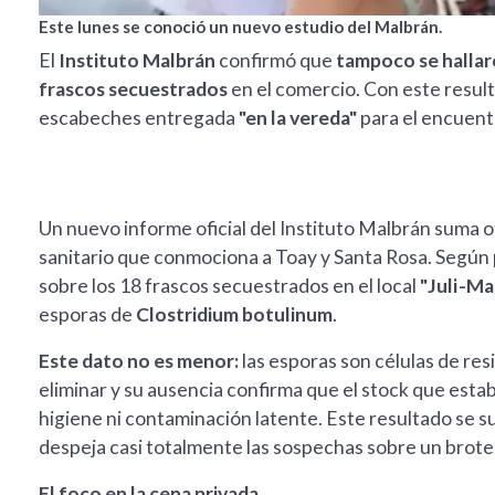
Este lunes se conoció un nuevo estudio del Malbrán.
El
Instituto Malbrán
confirmó que
tampoco se hallaro
frascos secuestrados
en el comercio. Con este resulta
escabeches entregada
"en la vereda"
para el encuent
Un nuevo informe oficial del Instituto Malbrán suma o
sanitario que conmociona a Toay y Santa Rosa. Según
sobre los 18 frascos secuestrados en el local
"Juli-Ma
esporas de
Clostridium botulinum
.
Este dato no es menor:
las esporas son células de re
eliminar y su ausencia confirma que el stock que estab
higiene ni contaminación latente. Este resultado se su
despeja casi totalmente las sospechas sobre un brote 
El foco en la cena privada