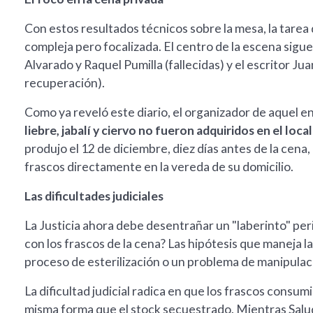
Con estos resultados técnicos sobre la mesa, la tarea d
compleja pero focalizada. El centro de la escena sigue 
Alvarado y Raquel Pumilla (fallecidas) y el escritor J
recuperación).
Como ya reveló este diario, el organizador de aquel 
liebre, jabalí y ciervo no fueron adquiridos en el local
produjo el 12 de diciembre, diez días antes de la cena
frascos directamente en la vereda de su domicilio.
Las dificultades judiciales
La Justicia ahora debe desentrañar un "laberinto" peric
con los frascos de la cena? Las hipótesis que maneja la 
proceso de esterilización o un problema de manipulaci
La dificultad judicial radica en que los frascos consum
misma forma que el stock secuestrado. Mientras Salud 