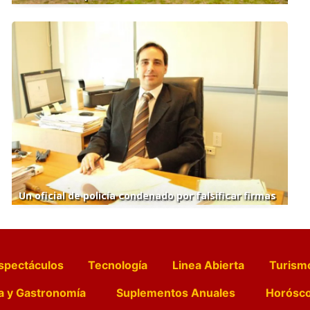
Un oficial de policía condenado por falsificar firmas
spectáculos
Tecnología
Linea Abierta
Turism
a y Gastronomía
Suplementos Anuales
Horósc