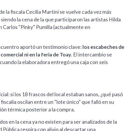
e la fiscala Cecilia Martiní se vuelve cada vez más
siendo la cena de la que participaron las artistas Hilda
uan Carlos "Pinky" Pumilla (actualmente en
encuentro aportó un testimonio clave:
los escabeches de
 comercial ni en la feria de Toay
. El intercambio se
, cuando la elaboradora entregó una caja con seis
ial: si los 18 frascos del local estaban sanos, ¿qué pasó
fiscalía oscilan entre un "lote único" que falló en su
ón térmica posterior a la compra.
idos en la cena ya no existen para ser analizados de la
Pública respira con alivio al descartar una