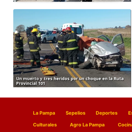
Un muerto y tres heridos por un choque en la Ruta
Provincial 101
La Pampa
Sepelios
Deportes
E
Culturales
Agro La Pampa
Cocin