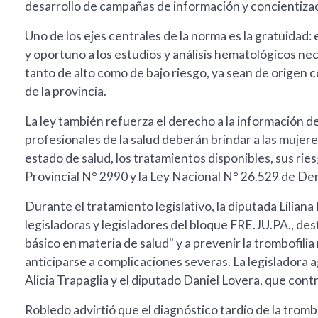
desarrollo de campañas de información y concientizaci
Uno de los ejes centrales de la norma es la gratuidad:
y oportuno a los estudios y análisis hematológicos ne
tanto de alto como de bajo riesgo, ya sean de origen 
de la provincia.
La ley también refuerza el derecho a la información de
profesionales de la salud deberán brindar a las mujer
estado de salud, los tratamientos disponibles, sus rie
Provincial N° 2990 y la Ley Nacional N° 26.529 de De
Durante el tratamiento legislativo, la diputada Liliana
legisladoras y legisladores del bloque FRE.JU.PA., des
básico en materia de salud" y a prevenir la trombofil
anticiparse a complicaciones severas. La legisladora 
Alicia Trapaglia y el diputado Daniel Lovera, que contr
Robledo advirtió que el diagnóstico tardío de la trom