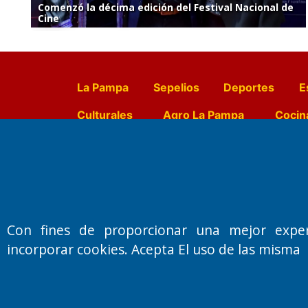
Comenzó la décima edición del Festival Nacional de
Cine
La Pampa
Sepelios
Deportes
E
Culturales
Agro La Pampa
Cocin
Farmacias de turno
Entr
Fundado por el
Doctor Antonio 
Con fines de proporcionar una mejor expe
Primera edición: Domingo 3 de May
incorporar cookies. Acepta El uso de las misma
Miembro de ADIRA,ADEPA y CPPAL
Propietario: El Diario SRL
Director Periodístico:
Walter René Goñi