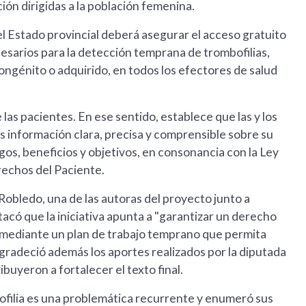
ón dirigidas a la población femenina.
 el Estado provincial deberá asegurar el acceso gratuito
cesarios para la detección temprana de trombofilias,
congénito o adquirido, en todos los efectores de salud
 las pacientes. En ese sentido, establece que las y los
es información clara, precisa y comprensible sobre su
sgos, beneficios y objetivos, en consonancia con la Ley
rechos del Paciente.
 Robledo, una de las autoras del proyecto junto a
tacó que la iniciativa apunta a "garantizar un derecho
ia mediante un plan de trabajo temprano que permita
agradeció además los aportes realizados por la diputada
ibuyeron a fortalecer el texto final.
bofilia es una problemática recurrente y enumeró sus