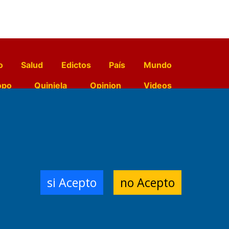
o
Salud
Edictos
País
Mundo
opo
Quiniela
Opinion
Videos
El Diario de Papel en DIGITAL
e Contenidos:
Nemesio
si Acepto
no Acepto
ración,
 Planta Impresora:
,
a, Argentina.
/18/19/20