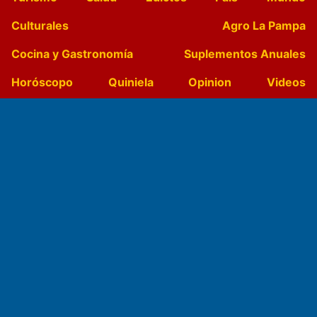
Culturales
Agro La Pampa
Cocina y Gastronomía
Suplementos Anuales
Horóscopo
Quiniela
Opinion
Videos
Farmacias de turno
Entre Pocillos
Transmisiones en vivo
El Diario de Papel en DIGITAL