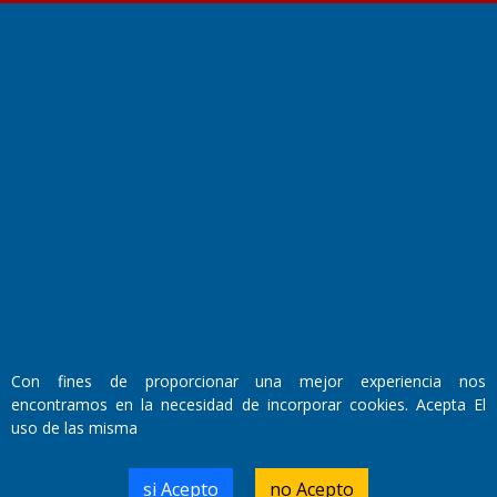
Fundado por el
Doctor Antonio Nemesio
Primera edición: Domingo 3 de Mayo de 1992
Miembro de ADIRA,ADEPA y CPPAL
Propietario: El Diario SRL
Director Periodístico:
Walter René Goñi
Con fines de proporcionar una mejor experiencia nos
encontramos en la necesidad de incorporar cookies. Acepta El
uso de las misma
Domicilio Legal: José Ingenieros 855,
Santa Rosa, La Pampa.
Número de Registro DNDA:
si Acepto
no Acepto