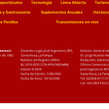
spectáculos
Tecnología
Linea Abierta
Turism
a y Gastronomía
Suplementos Anuales
Horósc
e Pocillos
Transmisiones en vivo
Nemesio
Domicilio Legal: José Ingenieros 855,
Director General d
o de 1992
Santa Rosa, La Pampa.
Dr. Jorge Ricardo 
Número de Registro DNDA:
Redacción, Administ
RL-2019-55551274-APN-DNDA#MJ
Oficina Comercial y
Edición #
9418
José Ingenieros 855
Fecha de Edición:
7/08/2026
Santa Rosa, La Pamp
Fecha de Inicio: 19/10/2000
Tel: (02954) 411117
Cel: +54 2954 53521