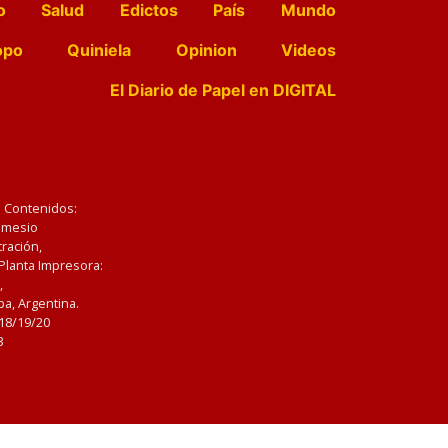
o
Salud
Edictos
País
Mundo
opo
Quiniela
Opinion
Videos
El Diario de Papel en DIGITAL
e Contenidos:
Nemesio
ración,
 Planta Impresora:
,
a, Argentina.
/18/19/20
3