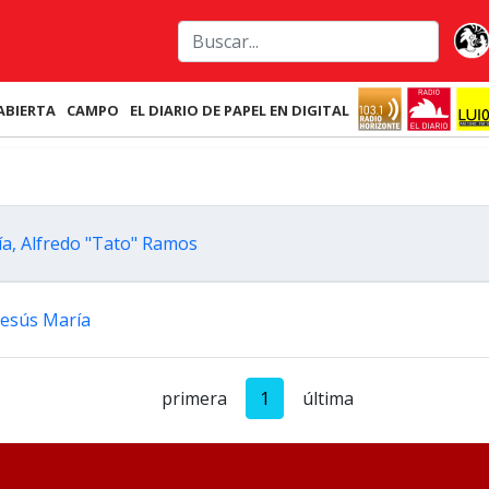
ABIERTA
CAMPO
EL DIARIO DE PAPEL EN DIGITAL
ía, Alfredo "Tato" Ramos
Jesús María
primera
1
última