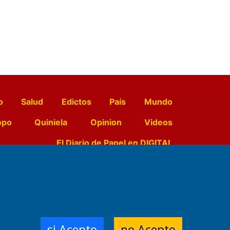
o
Salud
Edictos
País
Mundo
opo
Quiniela
Opinion
Videos
El Diario de Papel en DIGITAL
e Contenidos:
Nemesio
ración,
si Acepto
no Acepto