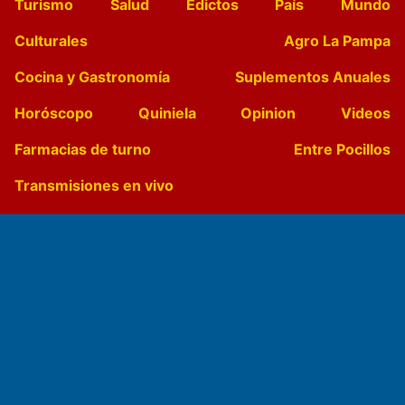
Turismo
Salud
Edictos
País
Mundo
Culturales
Agro La Pampa
Cocina y Gastronomía
Suplementos Anuales
Horóscopo
Quiniela
Opinion
Videos
Farmacias de turno
Entre Pocillos
Transmisiones en vivo
El Diario de Papel en DIGITAL