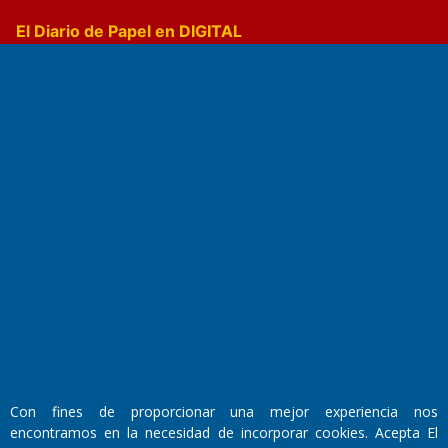
El Diario de Papel en DIGITAL
Fundado por el
Doctor Antonio Nemesio
Primera edición: Domingo 3 de Mayo de 1992
Miembro de ADIRA,ADEPA y CPPAL
Propietario: El Diario SRL
Director Periodístico:
Con fines de proporcionar una mejor experiencia nos
Walter René Goñi
encontramos en la necesidad de incorporar cookies. Acepta El