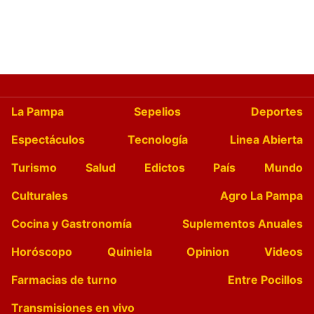
La Pampa
Sepelios
Deportes
Espectáculos
Tecnología
Linea Abierta
Turismo
Salud
Edictos
País
Mundo
Culturales
Agro La Pampa
Cocina y Gastronomía
Suplementos Anuales
Horóscopo
Quiniela
Opinion
Videos
Farmacias de turno
Entre Pocillos
Transmisiones en vivo