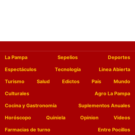
La Pampa
Sepelios
Deportes
Espectáculos
Tecnología
Linea Abierta
Turismo
Salud
Edictos
País
Mundo
Culturales
Agro La Pampa
Cocina y Gastronomía
Suplementos Anuales
Horóscopo
Quiniela
Opinion
Videos
Farmacias de turno
Entre Pocillos