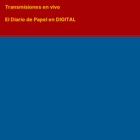
Transmisiones en vivo
El Diario de Papel en DIGITAL
Fundado por el
Doctor Antonio Nemesio
Primera edición: Domingo 3 de Mayo de 1992
Miembro de ADIRA,ADEPA y CPPAL
Propietario: El Diario SRL
Director Periodístico: