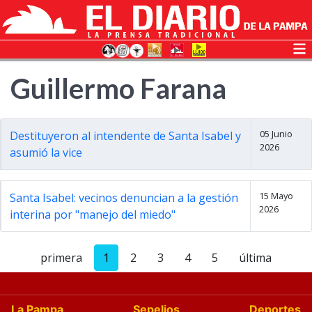
Guillermo Farana
05 Junio
Destituyeron al intendente de Santa Isabel y
2026
asumió la vice
15 Mayo
Santa Isabel: vecinos denuncian a la gestión
2026
interina por "manejo del miedo"
primera
1
2
3
4
5
última
La Pampa
Sepelios
Deportes