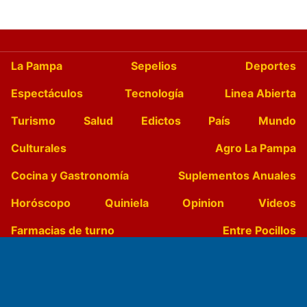
La Pampa
Sepelios
Deportes
Espectáculos
Tecnología
Linea Abierta
Turismo
Salud
Edictos
País
Mundo
Culturales
Agro La Pampa
Cocina y Gastronomía
Suplementos Anuales
Horóscopo
Quiniela
Opinion
Videos
Farmacias de turno
Entre Pocillos
Transmisiones en vivo
El Diario de Papel en DIGITAL