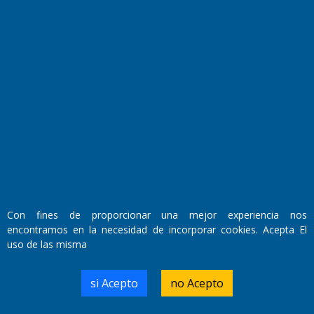
Fundado por el
Doctor Antonio Nemesio
Primera edición: Domingo 3 de Mayo de 1992
Con fines de proporcionar una mejor experiencia nos
Miembro de ADIRA,ADEPA y CPPAL
Propietario: El Diario SRL
encontramos en la necesidad de incorporar cookies. Acepta El
Director Periodístico:
uso de las misma
Walter René Goñi
si Acepto
no Acepto
Domicilio Legal: José Ingenieros 855,