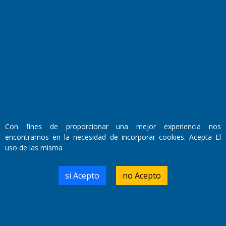
El Diario de Papel en DIGITAL
Con fines de proporcionar una mejor experiencia nos
encontramos en la necesidad de incorporar cookies. Acepta El
uso de las misma
Fundado por el
Doctor Antonio Nemesio
si Acepto
no Acepto
Primera edición: Domingo 3 de Mayo de 1992
Miembro de ADIRA,ADEPA y CPPAL
Propietario: El Diario SRL
Director Periodístico:
Walter René Goñi