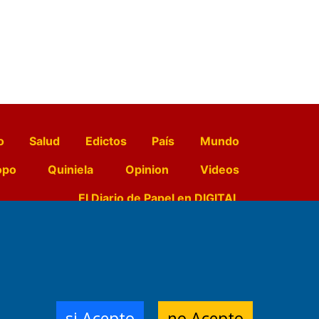
o
Salud
Edictos
País
Mundo
opo
Quiniela
Opinion
Videos
El Diario de Papel en DIGITAL
e Contenidos:
Nemesio
ración,
si Acepto
no Acepto