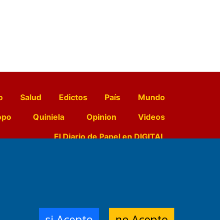
o
Salud
Edictos
País
Mundo
opo
Quiniela
Opinion
Videos
El Diario de Papel en DIGITAL
e Contenidos:
Nemesio
ración,
si Acepto
no Acepto