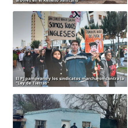
árboles en el Relleno Sanitario
El PJ pampeano y los sindicatos marcharon contra la
"Ley de Tierras"