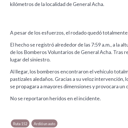
kilómetros de la localidad de General Acha.
A pesar de los esfuerzos, el rodado quedó totalmente
El hecho se registró alrededor de las 7:59 a.m., a la a
de los Bomberos Voluntarios de General Acha. Tras reci
lugar del siniestro.
Al llegar, los bomberos encontraron el vehículo totalm
pastizales aledaños. Gracias a su veloz intervención, 
se propagara a mayores dimensiones y provocara un 
No se reportaron heridos en el incidente.
Ruta 152
Ardió un auto