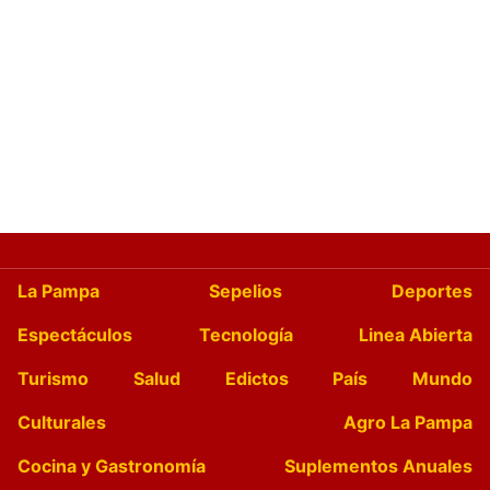
La Pampa
Sepelios
Deportes
Espectáculos
Tecnología
Linea Abierta
Turismo
Salud
Edictos
País
Mundo
Culturales
Agro La Pampa
Cocina y Gastronomía
Suplementos Anuales