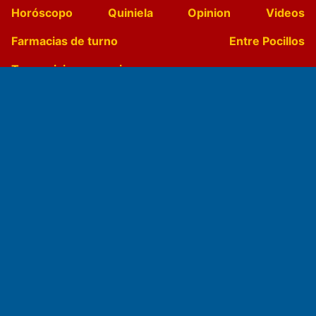
Horóscopo
Quiniela
Opinion
Videos
Farmacias de turno
Entre Pocillos
Transmisiones en vivo
El Diario de Papel en DIGITAL
Fundado por el
Doctor Antonio Nemesio