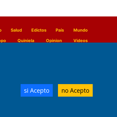
o
Salud
Edictos
País
Mundo
opo
Quiniela
Opinion
Videos
El Diario de Papel en DIGITAL
e Contenidos:
Nemesio
si Acepto
no Acepto
ración,
 Planta Impresora:
,
a, Argentina.
/18/19/20
3