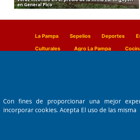
en General Pico
La Pampa
Sepelios
Deportes
E
Culturales
Agro La Pampa
Cocin
Farmacias de turno
Entr
Fundado por el
Doctor Antonio 
Con fines de proporcionar una mejor expe
Primera edición: Domingo 3 de May
incorporar cookies. Acepta El uso de las misma
Miembro de ADIRA,ADEPA y CPPAL
Propietario: El Diario SRL
Director Periodístico:
Walter René Goñi