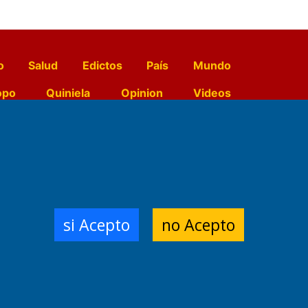
o
Salud
Edictos
País
Mundo
opo
Quiniela
Opinion
Videos
El Diario de Papel en DIGITAL
e Contenidos:
Nemesio
si Acepto
no Acepto
ración,
 Planta Impresora:
,
a, Argentina.
/18/19/20
3