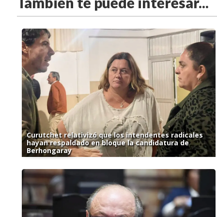
También te puede interesar...
Curutchet relativizó que los intendentes radicales
hayan respaldado en bloque la candidatura de
Berhongaray