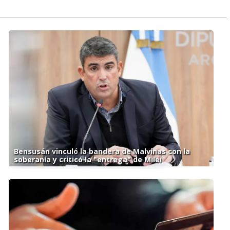
Bensusán vinculó la bandera de Malvinas con la
soberanía y criticó la "entrega" de Milei