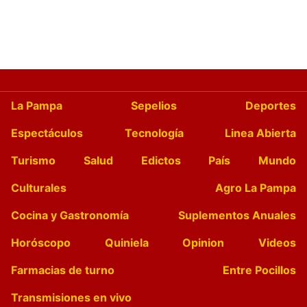
La Pampa
Sepelios
Deportes
Espectáculos
Tecnología
Linea Abierta
Turismo
Salud
Edictos
País
Mundo
Culturales
Agro La Pampa
Cocina y Gastronomía
Suplementos Anuales
Horóscopo
Quiniela
Opinion
Videos
Farmacias de turno
Entre Pocillos
Transmisiones en vivo