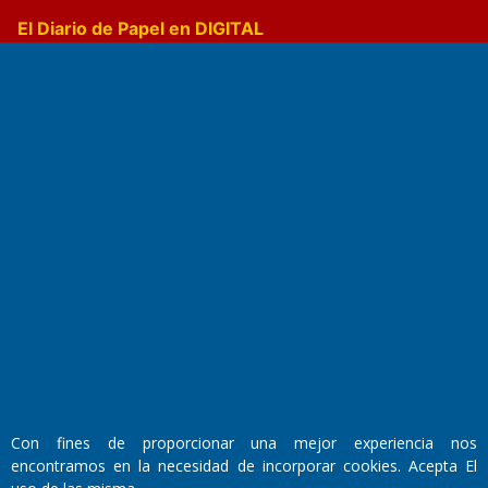
El Diario de Papel en DIGITAL
Fundado por el
Doctor Antonio Nemesio
Primera edición: Domingo 3 de Mayo de 1992
Miembro de ADIRA,ADEPA y CPPAL
Propietario: El Diario SRL
Director Periodístico:
Con fines de proporcionar una mejor experiencia nos
Walter René Goñi
encontramos en la necesidad de incorporar cookies. Acepta El