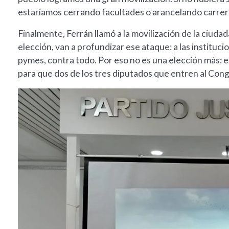
estaríamos cerrando facultades o arancelando carrera
Finalmente, Ferrán llamó a la movilización de la ciud
elección, van a profundizar ese ataque: a las institucion
pymes, contra todo. Por eso no es una elección más: 
para que dos de los tres diputados que entren al Cong