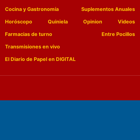
Cocina y Gastronomía
Suplementos Anuales
Horóscopo
Quiniela
Opinion
Videos
Farmacias de turno
Entre Pocillos
Transmisiones en vivo
El Diario de Papel en DIGITAL