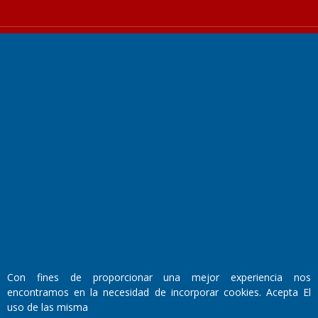
Fundado por el
Doctor Antonio Nemesio
Primera edición: Domingo 3 de Mayo de 1992
Miembro de ADIRA,ADEPA y CPPAL
Propietario: El Diario SRL
Director Periodístico:
Walter René Goñi
Con fines de proporcionar una mejor experiencia nos
encontramos en la necesidad de incorporar cookies. Acepta El
uso de las misma