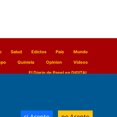
o
Salud
Edictos
País
Mundo
opo
Quiniela
Opinion
Videos
El Diario de Papel en DIGITAL
e Contenidos:
Nemesio
ración,
si Acepto
no Acepto