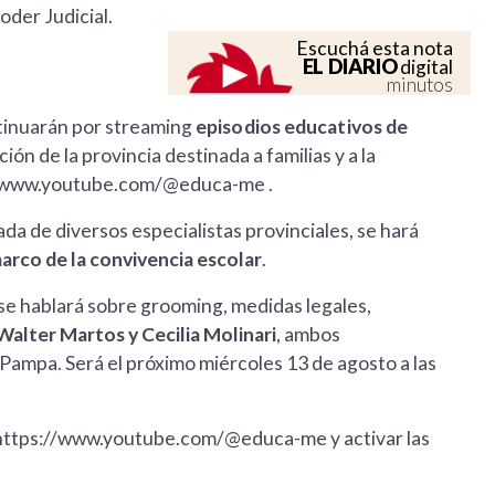
Poder Judicial.
Escuchá esta nota
EL DIARIO
digital
minutos
ntinuarán por streaming
episodios educativos de
ón de la provincia destinada a familias y a la
://www.youtube.com/@educa-me .
ada de diversos especialistas provinciales, se hará
marco de la convivencia escolar
.
 se hablará sobre grooming, medidas legales,
Walter Martos y Cecilia Molinari
, ambos
 Pampa. Será el próximo miércoles 13 de agosto a las
l https://www.youtube.com/@educa-me y activar las