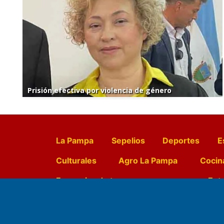
Prisión efectiva por violencia de género
La Pampa
Sepelios
Deportes
E
Culturales
Agro La Pampa
Cocin
Farmacias de turno
Entr