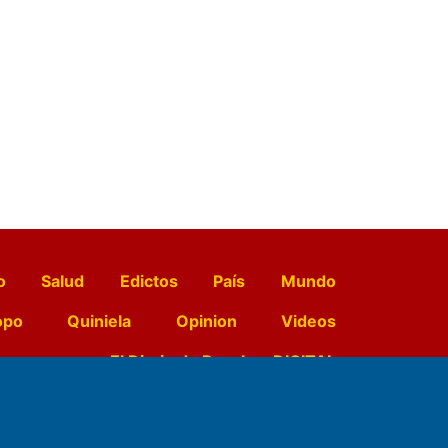
o
Salud
Edictos
País
Mundo
opo
Quiniela
Opinion
Videos
El Diario de Papel en DIGITAL