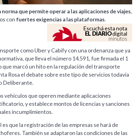
 norma que permite operar a las aplicaciones de viajes
,
tos con
fuertes exigencias a las plataformas
.
Escuchá esta nota
EL DIARIO
digital
minutos
transporte como Uber y Cabify con una ordenanza que ya
rmativa, que lleva el número 14.591, fue firmada el 1
 lo que marcó un hito en la regulación del transporte
ta Rosa el debate sobre este tipo de servicios todavía
o Deliberante.
los vehículos que operen mediante aplicaciones
entificatorio, y establece montos de licencias y sanciones
uales incumplimientos.
es que la registración de las empresas se hará de
s choferes. También se adaptaron las condiciones de las