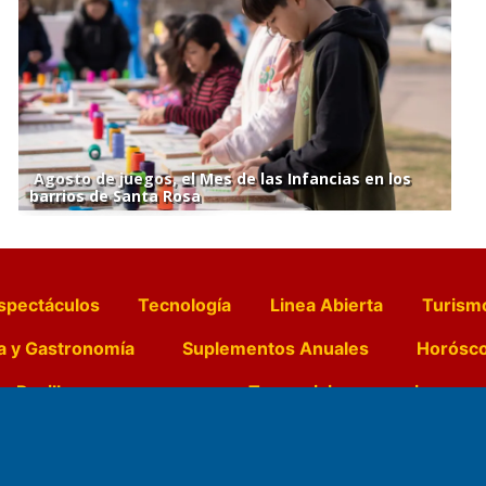
Agosto de juegos, el Mes de las Infancias en los
barrios de Santa Rosa
spectáculos
Tecnología
Linea Abierta
Turism
a y Gastronomía
Suplementos Anuales
Horósc
e Pocillos
Transmisiones en vivo