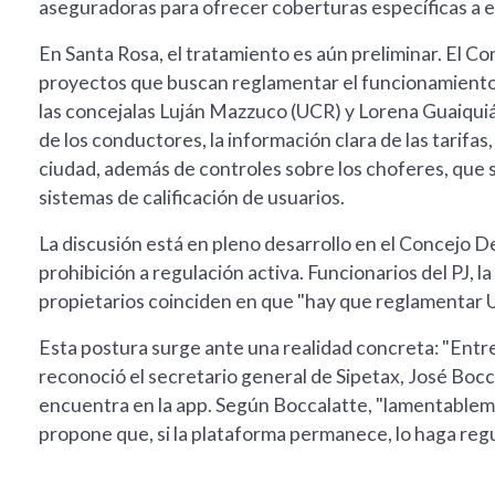
aseguradoras para ofrecer coberturas específicas a e
En Santa Rosa, el tratamiento es aún preliminar. El Co
proyectos que buscan reglamentar el funcionamiento
las concejalas Luján Mazzuco (UCR) y Lorena Guaiquián
de los conductores, la información clara de las tarifas,
ciudad, además de controles sobre los choferes, que 
sistemas de calificación de usuarios.
La discusión está en pleno desarrollo en el Concejo D
prohibición a regulación activa. Funcionarios del PJ, la
propietarios coinciden en que "hay que reglamentar 
Esta postura surge ante una realidad concreta: "Entre 
reconoció el secretario general de Sipetax, José Bocc
encuentra en la app. Según Boccalatte, "lamentableme
propone que, si la plataforma permanece, lo haga re