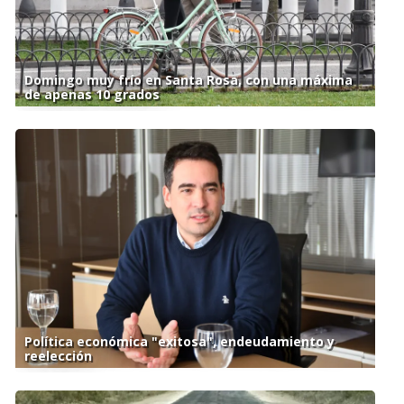
Domingo muy frío en Santa Rosa, con una máxima
de apenas 10 grados
Política económica "exitosa", endeudamiento y
reelección