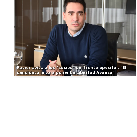
Ravier avisa a los "socios" del frente opositor: "El
candidato lo va a poner La Libertad Avanza"