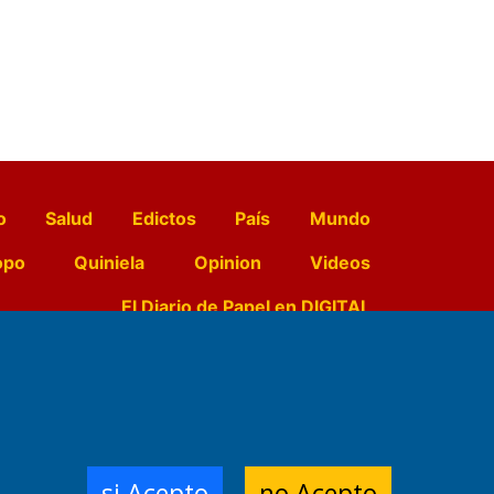
o
Salud
Edictos
País
Mundo
opo
Quiniela
Opinion
Videos
El Diario de Papel en DIGITAL
e Contenidos:
Nemesio
ración,
si Acepto
no Acepto