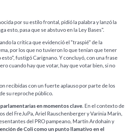
da por su estilo frontal, pidió la palabra y lanzó la
ga esto, pasa que se abstuvo en la Ley Bases".
ndo la crítica que evidenció el "traspié" de la
a, por los que no tuvieron lo que tenían que tener
o esto", fustigó Carignano. Y concluyó, con una frase
 pero cuando hay que votar, hay que votar bien, si no
ron recibidas con un fuerte aplauso por parte de los
de su reproche público.
es parlamentarias en momentos clave
. En el contexto de
os del FreJuPa, Ariel Rauschenberger y Varinia Marín,
epresentantes del PRO pampeano, Martín Ardohain y
ención de Coli como un punto llamativo en el