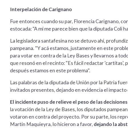
Interpelación de Carignano
Fue entonces cuando su par, Florencia Carignano, conoci
estocada: "A mí me parece bien que la diputada Coli ha
La legisladora santafesina no se detuvo ahí, profundiza
pampeana. "Y acá estamos, justamente en este problem
para votar en contra de la Ley Bases y llevarnos a tod
que resonó en el recinto: "Es fácil redactar 'cartitas',
después estamos en este problema".
Las palabras de la diputada de Unión por la Patria fue
invitados presentes, dejando en evidencia el impacto 
El incidente puso de relieve el peso de las decision
la votación de la Ley de Bases, los diputados pampean
votaron en contra del proyecto. Por su parte, los r
Martín Maquieyra, lo hicieron a favor,
dejando la abst