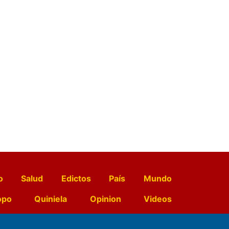
o
Salud
Edictos
País
Mundo
opo
Quiniela
Opinion
Videos
El Diario de Papel en DIGITAL