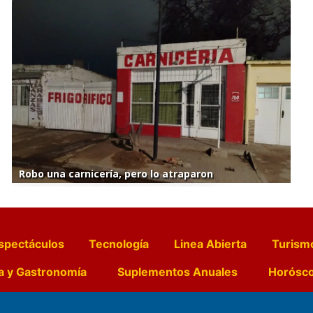
Robo una carnicería, pero lo atraparon
spectáculos
Tecnología
Linea Abierta
Turism
a y Gastronomía
Suplementos Anuales
Horósc
e Pocillos
Transmisiones en vivo