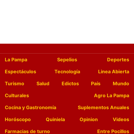
La Pampa
Sepelios
Deportes
Espectáculos
Tecnología
Linea Abierta
Turismo
Salud
Edictos
País
Mundo
Culturales
Agro La Pampa
Cocina y Gastronomía
Suplementos Anuales
Horóscopo
Quiniela
Opinion
Videos
Farmacias de turno
Entre Pocillos