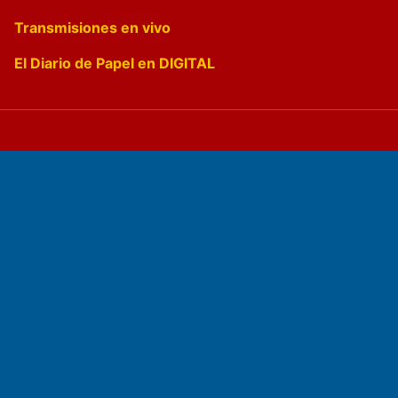
Transmisiones en vivo
El Diario de Papel en DIGITAL
Fundado por el
Doctor Antonio Nemesio
Primera edición: Domingo 3 de Mayo de 1992
Miembro de ADIRA,ADEPA y CPPAL
Propietario: El Diario SRL