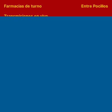
Farmacias de turno
Entre Pocillos
Transmisiones en vivo
El Diario de Papel en DIGITAL
Fundado por el
Doctor Antonio Nemesio
Primera edición: Domingo 3 de Mayo de 1992
Miembro de ADIRA,ADEPA y CPPAL