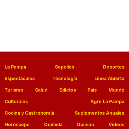
La Pampa
Sepelios
Deportes
Espectáculos
Tecnología
Linea Abierta
Turismo
Salud
Edictos
País
Mundo
Culturales
Agro La Pampa
Cocina y Gastronomía
Suplementos Anuales
Horóscopo
Quiniela
Opinion
Videos