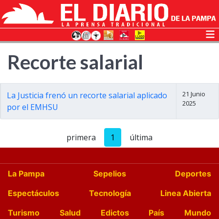
Recorte salarial
21 Junio
La Justicia frenó un recorte salarial aplicado
2025
por el EMHSU
primera
1
última
La Pampa
Sepelios
Deportes
Espectáculos
Tecnología
Linea Abierta
Turismo
Salud
Edictos
País
Mundo