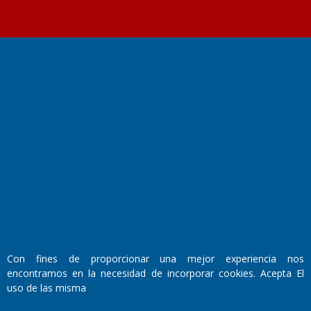
Fundado por el
Doctor Antonio Nemesio
Primera edición: Domingo 3 de Mayo de 1992
Miembro de ADIRA,ADEPA y CPPAL
Propietario: El Diario SRL
Director Periodístico:
Walter René Goñi
Con fines de proporcionar una mejor experiencia nos
encontramos en la necesidad de incorporar cookies. Acepta El
Domicilio Legal: José Ingenieros 855,
uso de las misma
Santa Rosa, La Pampa.
Número de Registro DNDA: