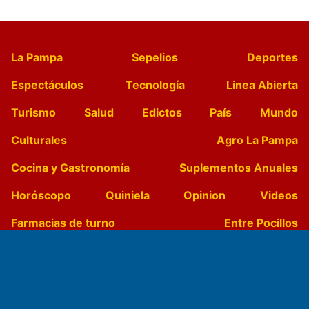
La Pampa
Sepelios
Deportes
Espectáculos
Tecnología
Linea Abierta
Turismo
Salud
Edictos
País
Mundo
Culturales
Agro La Pampa
Cocina y Gastronomía
Suplementos Anuales
Horóscopo
Quiniela
Opinion
Videos
Farmacias de turno
Entre Pocillos
Transmisiones en vivo
El Diario de Papel en DIGITAL