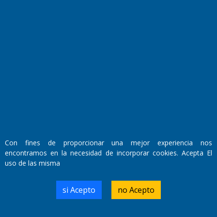
Fundado por el
Doctor Antonio Nemesio
Primera edición: Domingo 3 de Mayo de 1992
Miembro de ADIRA,ADEPA y CPPAL
Con fines de proporcionar una mejor experiencia nos
Propietario: El Diario SRL
encontramos en la necesidad de incorporar cookies. Acepta El
Director Periodístico:
uso de las misma
Walter René Goñi
si Acepto
no Acepto
Domicilio Legal: José Ingenieros 855,
Santa Rosa, La Pampa.