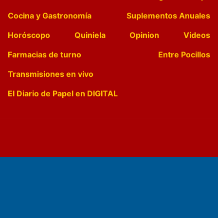
Cocina y Gastronomía
Suplementos Anuales
Horóscopo
Quiniela
Opinion
Videos
Farmacias de turno
Entre Pocillos
Transmisiones en vivo
El Diario de Papel en DIGITAL