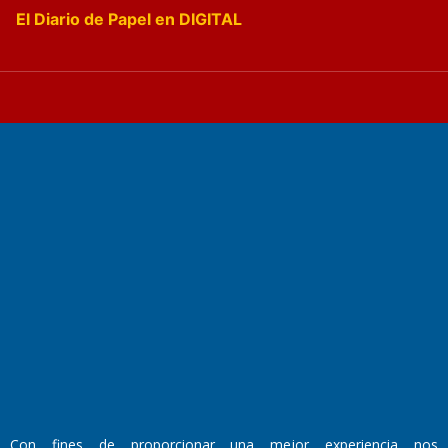
El Diario de Papel en DIGITAL
Fundado por el
Doctor Antonio Nemesio
Primera edición: Domingo 3 de Mayo de 1992
Miembro de ADIRA,ADEPA y CPPAL
Propietario: El Diario SRL
Director Periodístico:
Walter René Goñi
Con fines de proporcionar una mejor experiencia nos