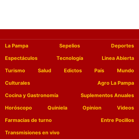
La Pampa
Sepelios
Deportes
Espectáculos
Tecnología
Linea Abierta
Turismo
Salud
Edictos
País
Mundo
Culturales
Agro La Pampa
Cocina y Gastronomía
Suplementos Anuales
Horóscopo
Quiniela
Opinion
Videos
Farmacias de turno
Entre Pocillos
Transmisiones en vivo