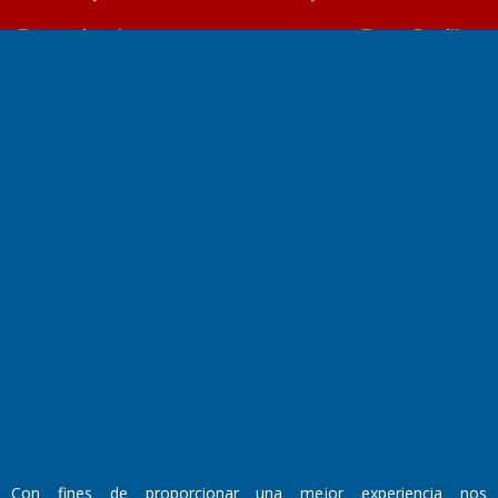
Farmacias de turno
Entre Pocillos
Transmisiones en vivo
El Diario de Papel en DIGITAL
Fundado por el
Doctor Antonio Nemesio
Primera edición: Domingo 3 de Mayo de 1992
Con fines de proporcionar una mejor experiencia nos