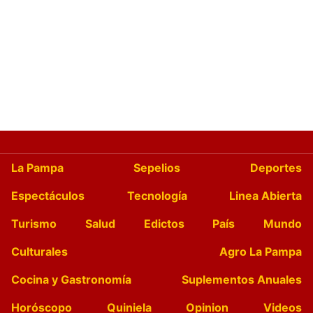
La Pampa
Sepelios
Deportes
Espectáculos
Tecnología
Linea Abierta
Turismo
Salud
Edictos
País
Mundo
Culturales
Agro La Pampa
Cocina y Gastronomía
Suplementos Anuales
Horóscopo
Quiniela
Opinion
Videos