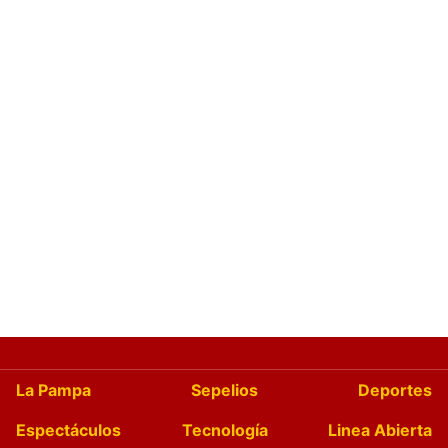
La Pampa
Sepelios
Deportes
Espectáculos
Tecnología
Linea Abierta