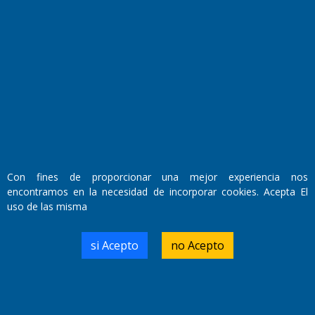
Fundado por el
Doctor Antonio Nemesio
Primera edición: Domingo 3 de Mayo de 1992
Miembro de ADIRA,ADEPA y CPPAL
Propietario: El Diario SRL
Director Periodístico:
Walter René Goñi
Con fines de proporcionar una mejor experiencia nos
encontramos en la necesidad de incorporar cookies. Acepta El
uso de las misma
Domicilio Legal: José Ingenieros 855,
Santa Rosa, La Pampa.
Número de Registro DNDA:
si Acepto
no Acepto
RL-2019-55551274-APN-DNDA#MJ
Edición #
9418
Fecha de Edición:
7/08/2026
Fecha de Inicio: 19/10/2000