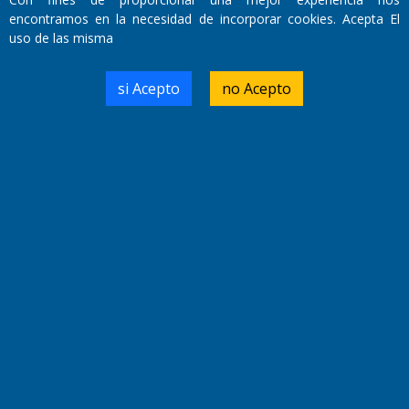
encontramos en la necesidad de incorporar cookies. Acepta El
uso de las misma
Domicilio Legal: José Ingenieros 855,
Santa Rosa, La Pampa.
si Acepto
no Acepto
Número de Registro DNDA:
RL-2019-55551274-APN-DNDA#MJ
Edición #
9417
Fecha de Edición:
6/08/2026
Fecha de Inicio: 19/10/2000
Director General de Contenidos:
Dr. Jorge Ricardo Nemesio
Redacción, Administración,
Oficina Comercial y Planta Impresora:
José Ingenieros 855,
Santa Rosa, La Pampa, Argentina.
Tel: (02954) 411117/18/19/20
Cel: +54 2954 535213