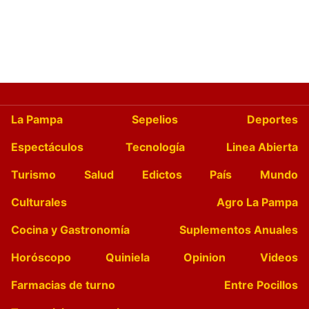
La Pampa
Sepelios
Deportes
Espectáculos
Tecnología
Linea Abierta
Turismo
Salud
Edictos
País
Mundo
Culturales
Agro La Pampa
Cocina y Gastronomía
Suplementos Anuales
Horóscopo
Quiniela
Opinion
Videos
Farmacias de turno
Entre Pocillos