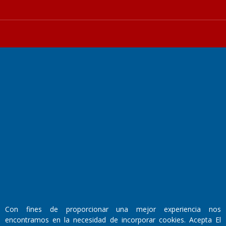
Fundado por el
Doctor Antonio Nemesio
Primera edición: Domingo 3 de Mayo de 1992
Miembro de ADIRA,ADEPA y CPPAL
Propietario: El Diario SRL
Director Periodístico:
Walter René Goñi
Con fines de proporcionar una mejor experiencia nos
encontramos en la necesidad de incorporar cookies. Acepta El