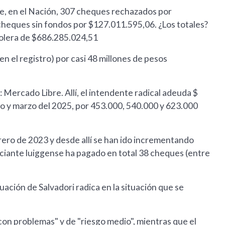
ne, en el Nación, 307 cheques rechazados por
heques sin fondos por $127.011.595,06. ¿Los totales?
iolera de $686.285.024,51
n el registro) por casi 48 millones de pesos
 Mercado Libre. Allí, el intendente radical adeuda $
o y marzo del 2025, por 453.000, 540.000 y 623.000
rero de 2023 y desde allí se han ido incrementando
rciante luiggense ha pagado en total 38 cheques (entre
tuación de Salvadori radica en la situación que se
"con problemas" y de "riesgo medio", mientras que el