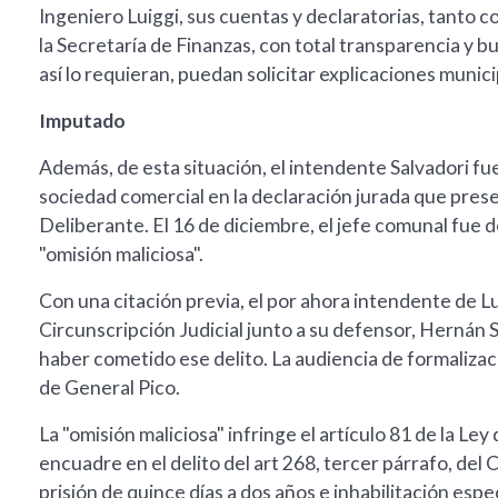
Ingeniero Luiggi, sus cuentas y declaratorias, tanto 
la Secretaría de Finanzas, con total transparencia y bu
así lo requieran, puedan solicitar explicaciones munic
Imputado
Además, de esta situación, el intendente Salvadori fu
sociedad comercial en la declaración jurada que pres
Deliberante. El 16 de diciembre, el jefe comunal fue 
"omisión maliciosa".
Con una citación previa, el por ahora intendente de Lu
Circunscripción Judicial junto a su defensor, Hernán 
haber cometido ese delito. La audiencia de formalizaci
de General Pico.
La "omisión maliciosa" infringe el artículo 81 de la Le
encuadre en el delito del art 268, tercer párrafo, de
prisión de quince días a dos años e inhabilitación esp