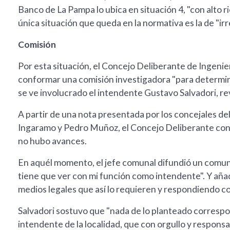
Banco de La Pampa lo ubica en situación 4, "con alto ri
única situación que queda en la normativa es la de "ir
Comisión
Por esta situación, el Concejo Deliberante de Ingenier
conformar una comisión investigadora "para determina
se ve involucrado el intendente Gustavo Salvadori, re
A partir de una nota presentada por los concejales de
Ingaramo y Pedro Muñoz, el Concejo Deliberante conf
no hubo avances.
En aquél momento, el jefe comunal difundió un comun
tiene que ver con mi función como intendente". Y añad
medios legales que así lo requieren y respondiendo con
Salvadori sostuvo que "nada de lo planteado correspon
intendente de la localidad, que con orgullo y respons