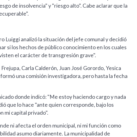
esgo de insolvencia" y "riesgo alto". Cabe aclarar que la
recuperable".
o Luiggi analizó la situación del jefe comunal y decidió
r si los hechos de público conocimiento en los cuales
visten el carácter de transgresión grave".
l Frejupa, Carla Calderón, Juan José Gorordo, Yesica
ormó una comisión investigadora, pero hasta la fecha
icado donde indicó: "Me estoy haciendo cargo y nada
ió que lo hace "ante quien corresponde, bajo los
 mi capital privado".
de ni afecta el orden municipal, ni mi función como
abilidad asumo diariamente. La municipalidad de