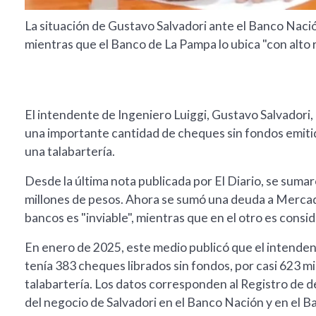
La situación de Gustavo Salvadori ante el Banco Naci
mientras que el Banco de La Pampa lo ubica "con alto r
El intendente de Ingeniero Luiggi, Gustavo Salvadori,
una importante cantidad de cheques sin fondos emiti
una talabartería.
Desde la última nota publicada por El Diario, se sumar
millones de pesos. Ahora se sumó una deuda a Mercado 
bancos es "inviable", mientras que en el otro es cons
En enero de 2025, este medio publicó que el intenden
tenía 383 cheques librados sin fondos, por casi 623 m
talabartería. Los datos corresponden al Registro de 
del negocio de Salvadori en el Banco Nación y en el 