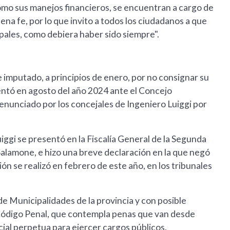
como sus manejos financieros, se encuentran a cargo de
ena fe, por lo que invito a todos los ciudadanos a que
ipales, como debiera haber sido siempre".
e imputado, a principios de enero, por no consignar su
entó en agosto del año 2024 ante el Concejo
denunciado por los concejales de Ingeniero Luiggi por
iggi se presentó en la Fiscalía General de la Segunda
Salamone, e hizo una breve declaración en la que negó
ón se realizó en febrero de este año, en los tribunales
y de Municipalidades de la provincia y con posible
l Código Penal, que contempla penas que van desde
ecial perpetua para ejercer cargos públicos.