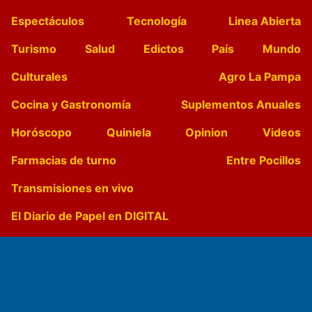
Espectáculos
Tecnología
Linea Abierta
Turismo
Salud
Edictos
País
Mundo
Culturales
Agro La Pampa
Cocina y Gastronomía
Suplementos Anuales
Horóscopo
Quiniela
Opinion
Videos
Farmacias de turno
Entre Pocillos
Transmisiones en vivo
El Diario de Papel en DIGITAL