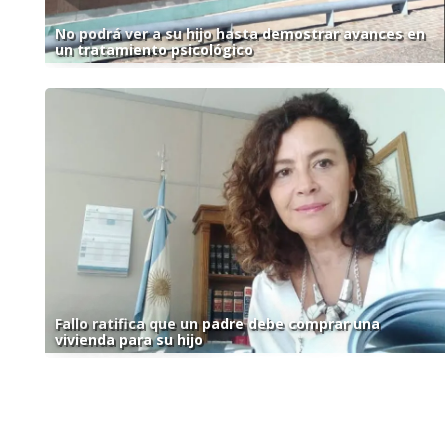
No podrá ver a su hijo hasta demostrar avances en
un tratamiento psicológico
Fallo ratifica que un padre debe comprar una
vivienda para su hijo