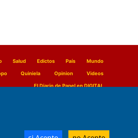
o
Salud
Edictos
País
Mundo
opo
Quiniela
Opinion
Videos
El Diario de Papel en DIGITAL
e Contenidos:
Nemesio
ración,
si Acepto
no Acepto