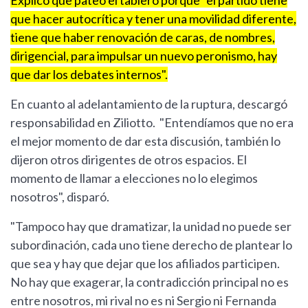
Explicó que pateó el tablero porque "el partido tiene
que hacer autocrítica y tener una movilidad diferente,
tiene que haber renovación de caras, de nombres,
dirigencial, para impulsar un nuevo peronismo, hay
que dar los debates internos".
En cuanto al adelantamiento de la ruptura, descargó
responsabilidad en Ziliotto. "Entendíamos que no era
el mejor momento de dar esta discusión, también lo
dijeron otros dirigentes de otros espacios. El
momento de llamar a elecciones no lo elegimos
nosotros", disparó.
"Tampoco hay que dramatizar, la unidad no puede ser
subordinación, cada uno tiene derecho de plantear lo
que sea y hay que dejar que los afiliados participen.
No hay que exagerar, la contradicción principal no es
entre nosotros, mi rival no es ni Sergio ni Fernanda