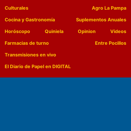
Culturales
Agro La Pampa
Cocina y Gastronomía
Suplementos Anuales
Horóscopo
Quiniela
Opinion
Videos
Farmacias de turno
Entre Pocillos
Transmisiones en vivo
El Diario de Papel en DIGITAL