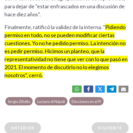
para dejar de "estar enfrascados en una discusión de
hace diez años".
Finalmente, ratificó la validez de la interna. "
Pidiendo
permiso en todo, no se pueden modificar ciertas
cuestiones. Yo no he pedido permiso. La intención no
es pedir permiso. Hicimos un planteo, que la
representatividad no tiene que ver con lo que pasó en
2021. El momento de discutirlo no lo elegimos
nosotros", cerró.
Sergio Ziliotto
Luciano di Nápoli
Elecciones en el PJ
ANTERIOR
SIGUIENTE