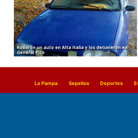
Robaron un auto en Alta Italia y los detuvieron en
General Pico
La Pampa
Sepelios
Deportes
E
Culturales
Agro La Pampa
Cocin
Farmacias de turno
Entr