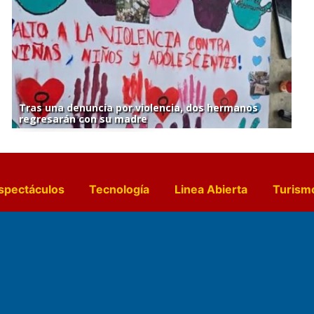
Tras una denuncia por violencia, dos hermanos
regresarán con su madre
spectáculos
Tecnología
Linea Abierta
Turism
a y Gastronomía
Suplementos Anuales
Horósc
e Pocillos
Transmisiones en vivo